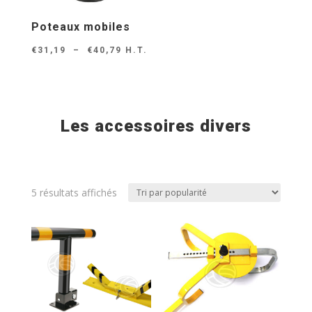
Poteaux mobiles
Plage
€
31,19
–
€
40,79
H.T.
de
prix :
€31,19
Les accessoires divers
à
€40,79
Trié
5 résultats affichés
par
note
moyenne