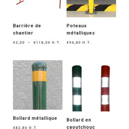
Barrière de
Poteaux
chantier
métalliques
Plage
€
2,00
–
€
118,00
H.T.
€
94,80
H.T.
de
prix :
€2,00
à
€118,00
Bollard métallique
Bollard en
caoutchouc
€
82,80
H.T.