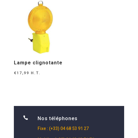
Lampe clignotante
€
17,99
H.T.

Nos téléphones
Fixe : (+33) 04 68 53 91 27