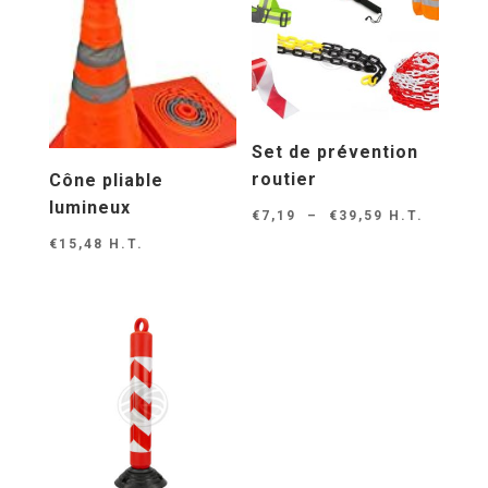
Set de prévention
routier
Cône pliable
lumineux
Plage
€
7,19
–
€
39,59
H.T.
de
€
15,48
H.T.
prix :
€7,19
à
€39,59