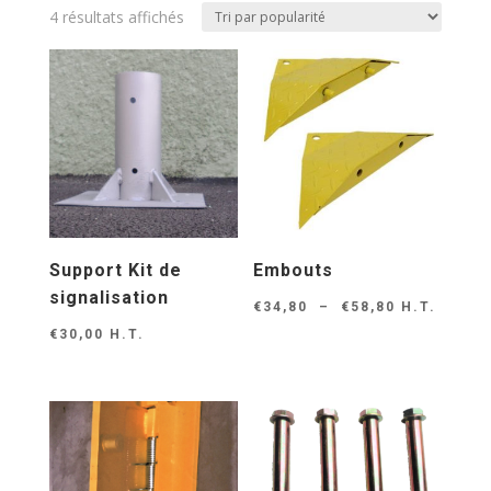
Trié
4 résultats affichés
par
note
moyenne
Support Kit de
Embouts
signalisation
Plage
€
34,80
–
€
58,80
H.T.
€
30,00
H.T.
de
prix :
€34,80
à
€58,80