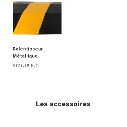
€0,00
à
à
€849,00
€34,80
Ralentisseur
Métallique
€
178,80
H.T.
Les accessoires