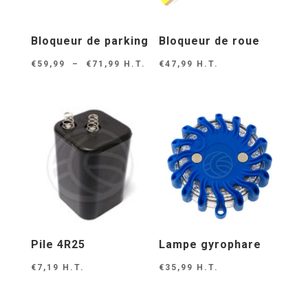
Bloqueur de parking
Bloqueur de roue
Plage
€
59,99
–
€
71,99
H.T.
€
47,99
H.T.
de
prix :
€59,99
à
€71,99
Pile 4R25
Lampe gyrophare
€
7,19
H.T.
€
35,99
H.T.