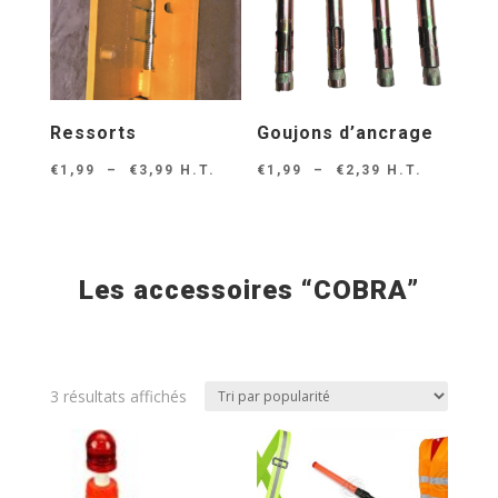
Ressorts
Goujons d’ancrage
Plage
Plage
€
1,99
–
€
3,99
H.T.
€
1,99
–
€
2,39
H.T.
de
de
prix :
prix :
€1,99
€1,99
Les accessoires “COBRA”
à
à
€3,99
€2,39
Trié
3 résultats affichés
par
note
moyenne