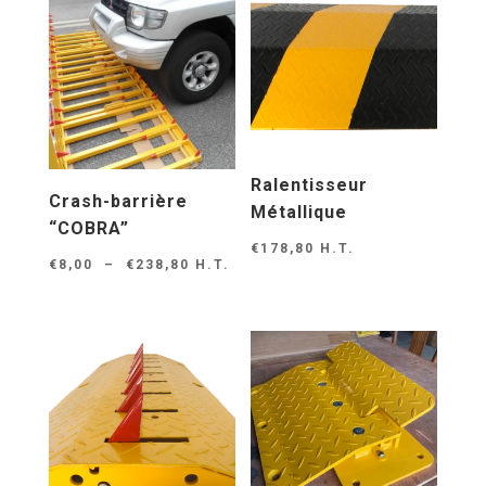
Ralentisseur
Crash-barrière
Métallique
“COBRA”
€
178,80
H.T.
Plage
€
8,00
–
€
238,80
H.T.
de
prix :
€8,00
à
€238,80