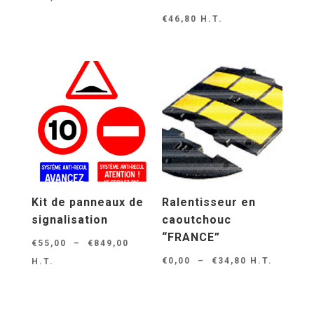
€
46,80
H.T.
Kit de panneaux de
Ralentisseur en
signalisation
caoutchouc
“FRANCE”
Plage
€
55,00
–
€
849,00
Plage
de
€
0,00
–
€
34,80
H.T.
H.T.
de
prix :
prix :
€55,00