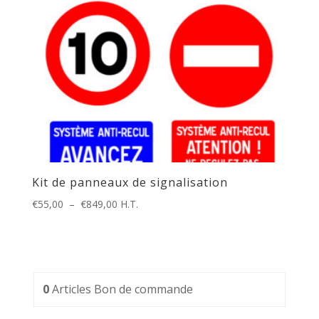
Kit de panneaux de signalisation
Plage
€
55,00
–
€
849,00
H.T.
de
prix :
€55,00
à
€849,00
0
Articles
Bon de commande