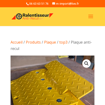
06 63 63 51 76
m-import@live.fr
Accueil
/
Produits
/
Plaque
/
top3
/ Plaque anti-
recul