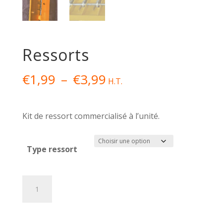
Ressorts
Plage
€
1,99
–
€
3,99
H.T.
de
prix :
€1,99
Kit de ressort commercialisé à l’unité.
à
€3,99
Type ressort
quantité
A
de
l
Ressorts
t