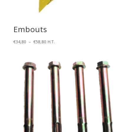
Embouts
Plage
€
34,80
–
€
58,80
H.T.
de
prix :
€34,80
à
€58,80