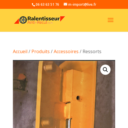
06 63 63 51 76
m-import@live.fr
Accueil
/
Produits
/
Accessoires
/ Ressorts