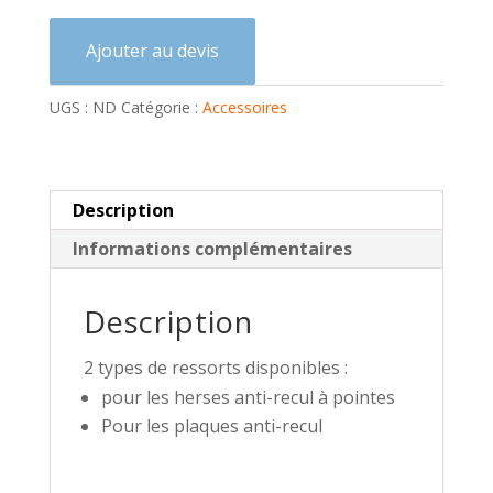
e
r
Ajouter au devis
n
a
UGS :
ND
Catégorie :
Accessoires
t
i
v
e
Description
:
Informations complémentaires
Description
2 types de ressorts disponibles :
pour les herses anti-recul à pointes
Pour les plaques anti-recul