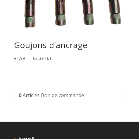
Goujons d’ancrage
Plage
€
1,99
–
€
2,39
H.T.
de
prix :
€1,99
à
€2,39
0
Articles
Bon de commande